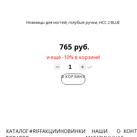
Ножницы для ногтей, голубые ручки, HCC 2 BLUE
765 руб.
и ещё -10% в корзине!
шт
В КОРЗИНУ
КАТАЛОГ
#RIFF
АКЦИИ
НОВИНКИ
НАШИ
О
КОН