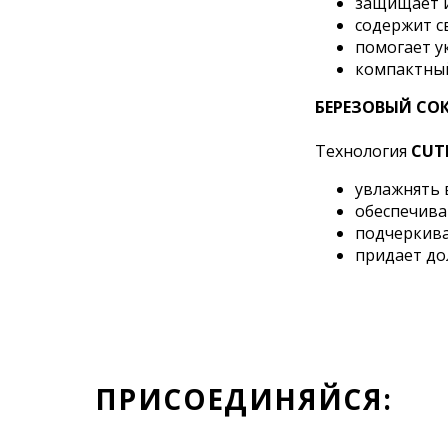
защищает и
содержит с
помогает у
компактны
БЕРЕЗОВЫЙ СОК
Технология
CUT
увлажнять 
обеспечива
подчеркива
придает д
ПРИСОЕДИНЯЙСЯ: