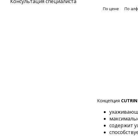
Консультация специалиста
По цене
По ал
Концепция
CUTRI
ухаживающи
максимальн
содержит 
способству