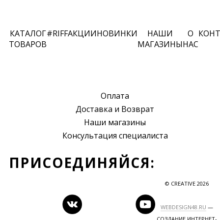
КАТАЛОГ
#RIFF
АКЦИИ
НОВИНКИ
НАШИ
О
КОН
ТОВАРОВ
МАГАЗИНЫ
НАС
Оплата
Доставка и Возврат
Наши магазины
Консультация специалиста
ПРИСОЕДИНЯЙСЯ:
© CREATIVE 2026
WEBDESIGN48.RU
—
СОЗДАНИЕ ИНТЕРНЕТ-