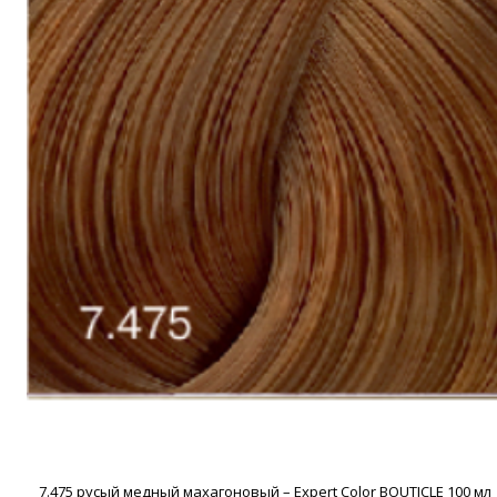
7.475 русый медный махагоновый – Expert Color BOUTICLE 100 мл