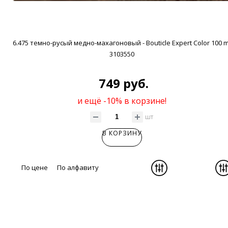
6.475 темно-русый медно-махагоновый - Bouticle Expert Color 100 m
3103550
749 руб.
и ещё -10% в корзине!
шт
В КОРЗИНУ
По цене
По алфавиту