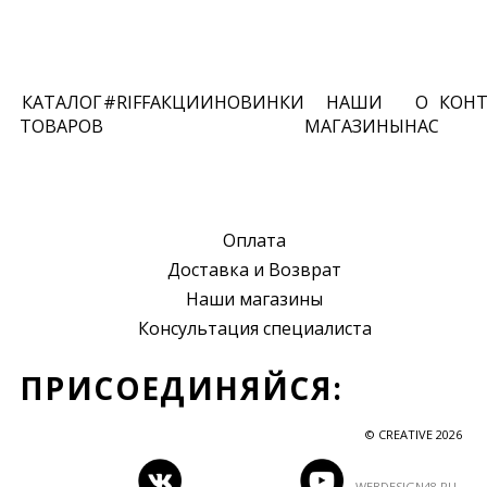
КАТАЛОГ
#RIFF
АКЦИИ
НОВИНКИ
НАШИ
О
КОН
ТОВАРОВ
МАГАЗИНЫ
НАС
Оплата
Доставка и Возврат
Наши магазины
Консультация специалиста
ПРИСОЕДИНЯЙСЯ:
© CREATIVE 2026
WEBDESIGN48.RU
—