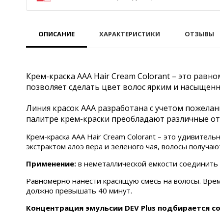
ОПИСАНИЕ
ХАРАКТЕРИСТИКИ
ОТЗЫВЫ
Крем-краска ААА Hair Cream Colorant – это рав
позволяет сделать цвет волос ярким и насыщенн
Линия красок ААА разработана с учетом пожелан
палитре крем-краски преобладают различные от
Крем-краска ААА Hair Cream Colorant – это удивител
экстрактом алоэ вера и зеленого чая, волосы получ
Применение:
в неметаллической емкости соединить к
Равномерно нанести красящую смесь на волосы. Врем
должно превышать 40 минут.
Концентрация эмульсии DEV Plus подбирается с