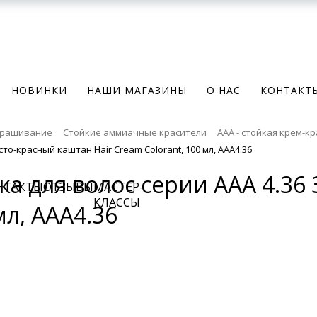
НОВИНКИ
НАШИ МАГАЗИНЫ
О НАС
КОНТАКТ
рашивание
Стойкие аммиачные красители
AAA - стойкая крем-к
то-красный каштан Hair Cream Colorant, 100 мл, AAA4.36
ска для волос серии ААА 4.3
НТАКТЫ
ОТЗЫВЫ
МАСТЕР-
КЛАССЫ
мл, AAA4.36