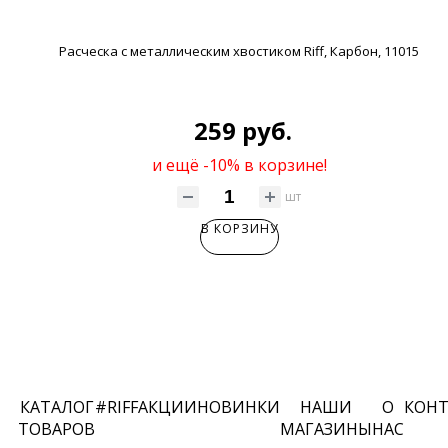
Расческа с металлическим хвостиком Riff, Карбон, 11015
259 руб.
и ещё -10% в корзине!
шт
В КОРЗИНУ
КАТАЛОГ
#RIFF
АКЦИИ
НОВИНКИ
НАШИ
О
КОН
ТОВАРОВ
МАГАЗИНЫ
НАС