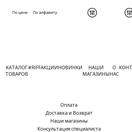
По цене
По алфавиту
КАТАЛОГ
#RIFF
АКЦИИ
НОВИНКИ
НАШИ
О
КОН
ТОВАРОВ
МАГАЗИНЫ
НАС
Оплата
Доставка и Возврат
Наши магазины
Консультация специалиста