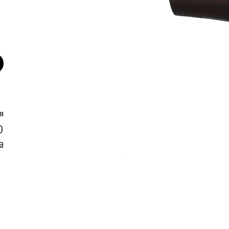
я
0
а