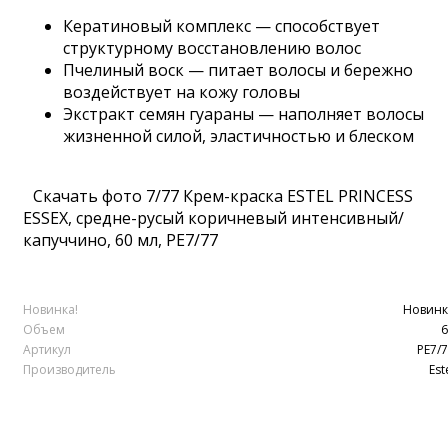
Кератиновый комплекс — способствует
структурному восстановлению волос
Пчелиный воск — питает волосы и бережно
воздействует на кожу головы
Экстракт семян гуараны — наполняет волосы
жизненной силой, эластичностью и блеском
Скачать фото 7/77 Крем-краска ESTEL PRINCESS
ESSEX, средне-русый коричневый интенсивный/
капуччино, 60 мл, PE7/77
Новинка!
Новинк
Объем
6
Артикул
PE7/
Производитель
Est