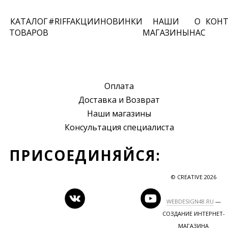
КАТАЛОГ
#RIFF
АКЦИИ
НОВИНКИ
НАШИ
О
КОН
ТОВАРОВ
МАГАЗИНЫ
НАС
Оплата
Доставка и Возврат
Наши магазины
Консультация специалиста
ПРИСОЕДИНЯЙСЯ:
© CREATIVE 2026
WEBDESIGN48.RU
—
СОЗДАНИЕ ИНТЕРНЕТ-
МАГАЗИНА