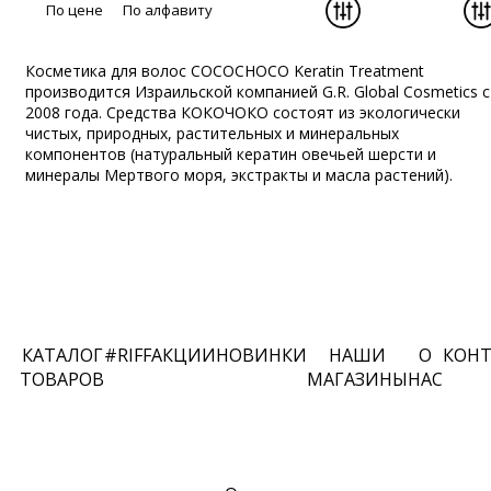
По цене
По алфавиту
Косметика для волос COCOCHOCO Keratin Treatment
производится Израильской компанией G.R. Global Cosmetics с
2008 года. Средства КОКОЧОКО состоят из экологически
чистых, природных, растительных и минеральных
компонентов (натуральный кератин овечьей шерсти и
минералы Мертвого моря, экстракты и масла растений).
КАТАЛОГ
#RIFF
АКЦИИ
НОВИНКИ
НАШИ
О
КОН
ТОВАРОВ
МАГАЗИНЫ
НАС