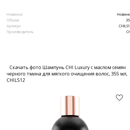
Новинка!
Новинк
Объем
35
Артикул
CHILS
Производитель
C
Скачать фото Шампунь CHI Luxury с маслом семян
черного тмина для мягкого очищения волос, 355 мл,
CHILS12