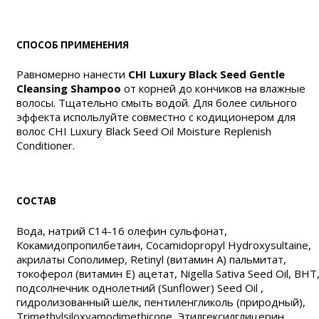
СПОСОБ ПРИМЕНЕНИЯ
Равномерно нанести
CHI Luxury Black Seed Gentle
Cleansing Shampoo
от корней до кончиков на влажные
волосы. Тщательно смыть водой. Для более сильного
эффекта испольлуйте совместно с кодиционером для
волос CHI Luxury Black Seed Oil Moisture Replenish
Conditioner.
СОСТАВ
Вода, натрий C14-16 олефин сульфонат,
Кокамидопропилбетаин, Cocamidopropyl Hydroxysultaine,
акрилаты Сополимер, Retinyl (витамин А) пальмитат,
токоферол (витамин Е) ацетат, Nigella Sativa Seed Oil, BHT
подсолнечник однолетний (Sunflower) Seed Oil ,
гидролизованный шелк, пентиленгликоль (природный),
Trimethylsiloxyamodimethicone, Этилгексилглицерин,