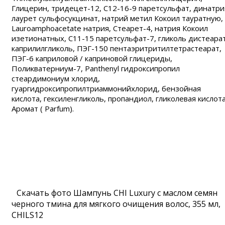
Глицерин, тридецет-12, C12-16-9 паретсульфат, динатри
лаурет сульфосукцинат, натрий метил Кокоил тауратную,
Lauroamphoacetate натрия, Стеарет-4, натрия Кокоил
изетионатных, C11-15 паретсульфат-7, гликоль дистеарат
каприлилгликоль, ПЭГ-150 пентаэритритилтетрастеарат,
ПЭГ-6 каприловой / каприновой глицериды,
Поликватерниум-7, Panthenyl гидроксипропил
стеардимониум хлорид,
гуаргидроксипропилтриаммонийхлорид, бензойная
кислота, гексиленгликоль, пропандиол, гликолевая кислота
Аромат ( Parfum).
Скачать фото Шампунь CHI Luxury с маслом семян
черного тмина для мягкого очищения волос, 355 мл,
CHILS12