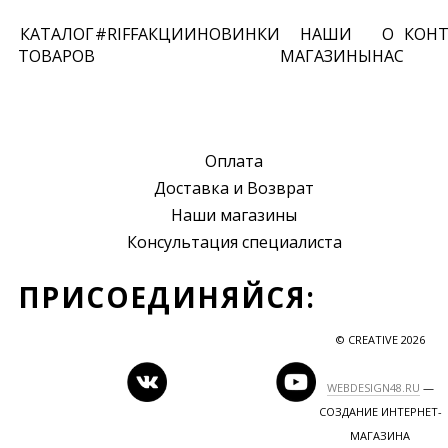
КАТАЛОГ
#RIFF
АКЦИИ
НОВИНКИ
НАШИ
О
КОН
ТОВАРОВ
МАГАЗИНЫ
НАС
Оплата
Доставка и Возврат
Наши магазины
Консультация специалиста
ПРИСОЕДИНЯЙСЯ:
© CREATIVE 2026
WEBDESIGN48.RU
—
СОЗДАНИЕ ИНТЕРНЕТ-
МАГАЗИНА