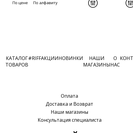
По цене
По алфавиту
КАТАЛОГ
#RIFF
АКЦИИ
НОВИНКИ
НАШИ
О
КОН
ТОВАРОВ
МАГАЗИНЫ
НАС
Оплата
Доставка и Возврат
Наши магазины
Консультация специалиста